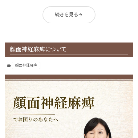
続きを見る
arrow_forward
顔面神経麻痺について
顔面神経麻痺
label