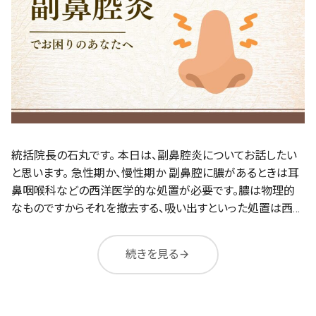
統括院長の石丸です。 本日は、副鼻腔炎についてお話したい
と思います。 急性期か、慢性期か 副鼻腔に膿があるときは耳
鼻咽喉科などの西洋医学的な処置が必要です。膿は物理的
なものですからそれを撤去する、吸い出すといった処置は西…
続きを見る
arrow_forward