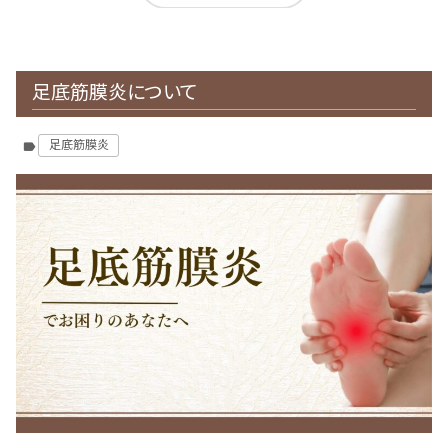
足底筋膜炎について
足底筋膜炎
label