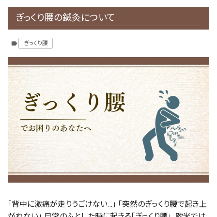
ぎっくり腰の鍼灸について
ぎっくり腰
label
「背中に激痛が走りうごけない…」 「突然のぎっくり腰で起き上
がれない」 日常のふとした時に起きる「ぎっくり腰」。欧米では