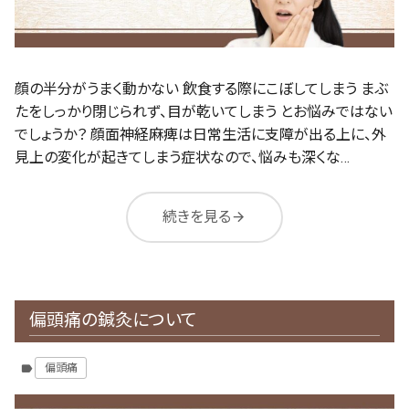
顔の半分がうまく動かない 飲食する際にこぼしてしまう まぶ
たをしっかり閉じられず、目が乾いてしまう とお悩みではない
でしょうか？ 顔面神経麻痺は日常生活に支障が出る上に、外
見上の変化が起きてしまう症状なので、悩みも深くな…
続きを見る
arrow_forward
偏頭痛の鍼灸について
偏頭痛
label