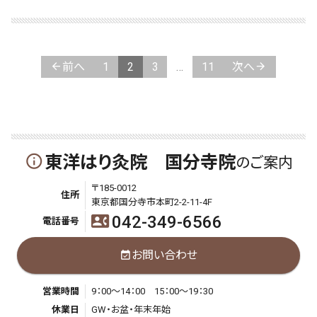
投
稿
の
前へ
1
2
3
…
11
次へ
ペ
ー
ジ
東洋はり灸院 国分寺院
info_outline
のご案内
送
〒185-0012
住所
り
東京都国分寺市本町2-2-11-4F
042-349-6566
contact_phone
電話番号
お問い合わせ
event_available
営業時間
9：00～14：00 15：00～19：30
休業日
GW・お盆・年末年始