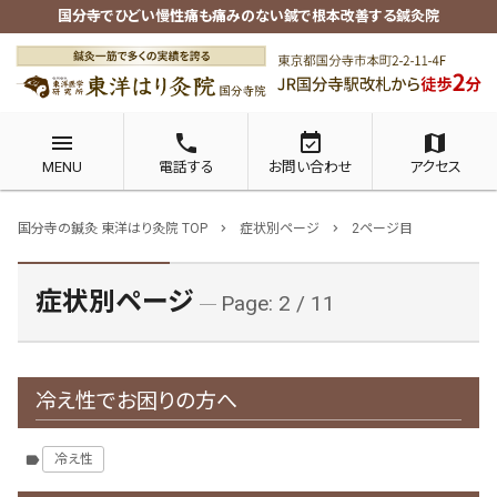
国分寺でひどい慢性痛も痛みのない鍼で根本改善する鍼灸院
menu
phone
event_available
map
MENU
電話する
お問い合わせ
アクセス
国分寺の鍼灸 東洋はり灸院 TOP
症状別ページ
2ページ目
chevron_right
chevron_right
症状別ページ
Page: 2 / 11
冷え性でお困りの方へ
冷え性
label