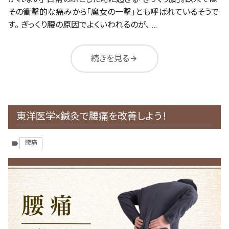
その衝撃的な痛みから「魔女の一撃」とも呼ばれているそうで
す。 ぎっくり腰の原因でよくいわれるのが、 …
続きを見る
arrow_forward
東洋医学×鍼灸で腰痛を改善しよう！
腰痛
label