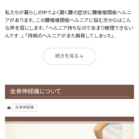
私たちが暮らしの中でよく聞く腰の症状に腰椎椎間板ヘルニ
アがあります。 この腰椎椎間板ヘルニアに悩む方からはこん
な声を耳にします。 「ヘルニア持ちなのであまり無理できない
んです…」 「持病のヘルニアがまた再発してしまった」…
続きを見る
arrow_forward
坐骨神経痛について
坐骨神経痛
label