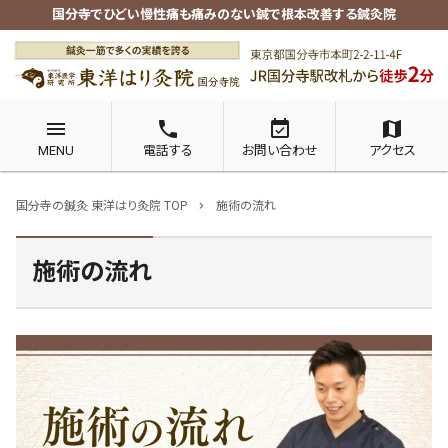
国分寺でひどい慢性痛も痛みのない鍼で根本改善する鍼灸院
menu
phone
event_available
map
MENU
電話する
お問い合わせ
アクセス
国分寺の鍼灸 東洋はり灸院 TOP
施術の流れ
chevron_right
施術の流れ