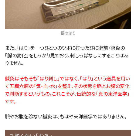
銀のはり
また、「はり」を一つひとつのツボに打つたびに術前・術後の
「脈の変化」をしっかり見ており、刺しっぱなしにすることはあ
りません。
鍼灸はそもそも「はり刺し」ではなく、「はり」という道具を用い
て五臓六腑の「気・血・水」を整え、その状態を脈とお腹の変化
で判断するというもの。これこそが、伝統的な「真の東洋医学」
です。
脈やお腹を診ない鍼灸は、もはや東洋医学ではありません。