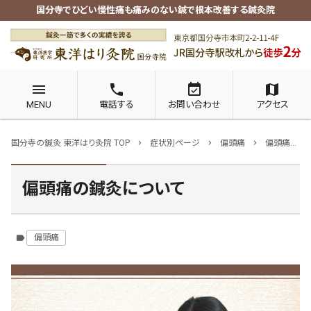
国分寺でひどい慢性痛も痛みのない鍼で根本改善する鍼灸院
menu
phone
event_available
map
MENU
電話する
お問い合わせ
アクセス
国分寺の鍼灸 東洋はり灸院 TOP
症状別ページ
偏頭痛
偏頭痛の鍼灸について
chevron_right
chevron_right
chevron_right
偏頭痛の鍼灸について
偏頭痛
label