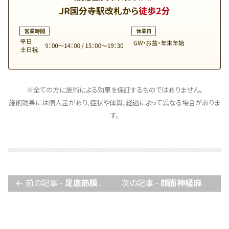
※全ての方に施術による効果を保証するものではありません。
施術効果には個人差があり、症状や体質、経過によって異なる場合がありま
す。
前の記事 -
足底筋膜炎について
次の記事 -
顔面神経麻痺について
arrow_back