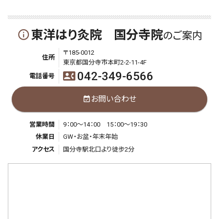
東洋はり灸院 国分寺院
info_outline
のご案内
〒185-0012
住所
東京都国分寺市本町2-2-11-4F
042-349-6566
contact_phone
電話番号
お問い合わせ
event_available
営業時間
9：00～14：00 15：00～19：30
休業日
GW・お盆・年末年始
アクセス
国分寺駅北口より徒步2分