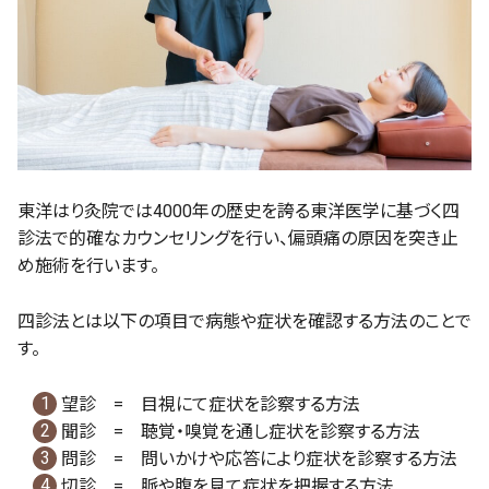
東洋はり灸院では4000年の歴史を誇る東洋医学に基づく四
診法で的確なカウンセリングを行い、偏頭痛の原因を突き止
め施術を行います。
四診法とは以下の項目で病態や症状を確認する方法のことで
す。
望診 = 目視にて症状を診察する方法
聞診 = 聴覚・嗅覚を通し症状を診察する方法
問診 = 問いかけや応答により症状を診察する方法
切診 = 脈や腹を見て症状を把握する方法