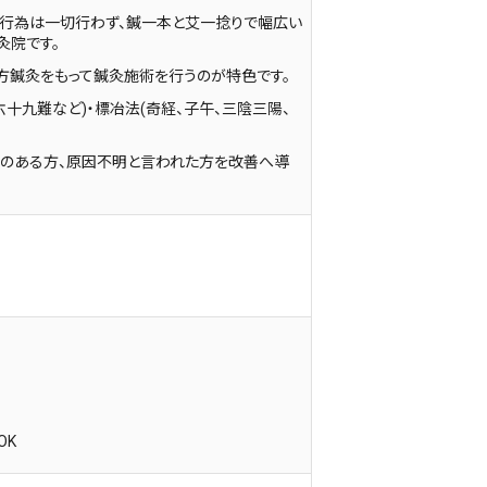
安行為は一切行わず、鍼一本と艾一捻りで幅広い
灸院です。
方鍼灸をもって鍼灸施術を行うのが特色です。
十九難など)・標冶法(奇経、子午、三陰三陽、
訴のある方、原因不明と言われた方を改善へ導
OK