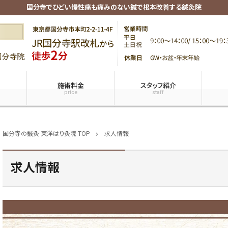
国分寺でひどい慢性痛も痛みのない鍼で根本改善する鍼灸院
施術料金
スタッフ紹介
price
staff
国分寺の鍼灸 東洋はり灸院 TOP
求人情報
chevron_right
求人情報