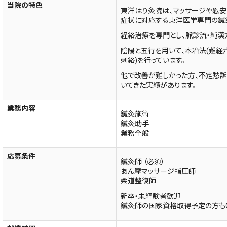
当院の特色
東洋はり灸院は、マッサージや慰
症状に対応する東洋医学専門の鍼
経絡治療を専門とし、脈診流・純漢
陰陽と五行を用いて、本冶法(難経六
刺絡)を行っています。
他で改善が難しかった方、不定愁
いてきた実績があります。
業務内容
鍼灸施術
鍼灸助手
業務全般
応募条件
鍼灸師 （必須）
あん摩マッサージ指圧師
柔道整復師
新卒・未経験者歓迎
鍼灸師の国家資格取得予定の方も