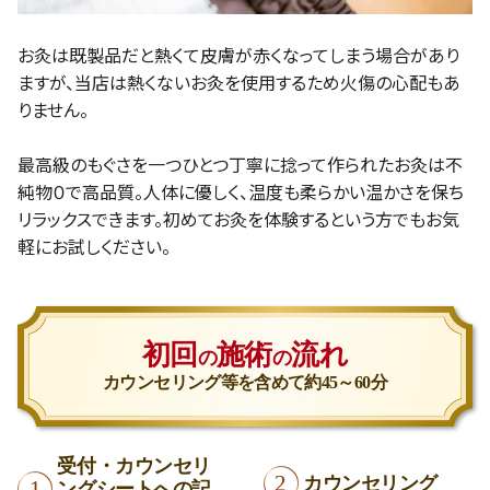
お灸は既製品だと熱くて皮膚が赤くなってしまう場合があり
ますが、当店は熱くないお灸を使用するため火傷の心配もあ
りません。
最高級のもぐさを一つひとつ丁寧に捻って作られたお灸は不
純物０で高品質。人体に優しく、温度も柔らかい温かさを保ち
リラックスできます。初めてお灸を体験するという方でもお気
軽にお試しください。
初回
施術
流れ
の
の
カウンセリング等を含めて
約45～60分
受付・カウンセリ
カウンセリング
ングシートへの記