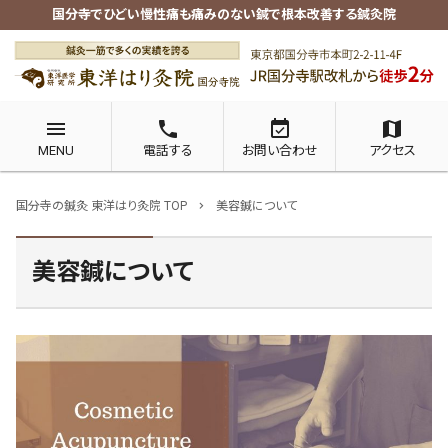
国分寺でひどい慢性痛も痛みのない鍼で根本改善する鍼灸院
menu
phone
event_available
map
MENU
電話する
お問い合わせ
アクセス
国分寺の鍼灸 東洋はり灸院 TOP
美容鍼について
chevron_right
美容鍼について