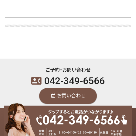
ご予約・お問い合わせ
042-349-6566
contact_phone
お問い合わせ
event_available
東洋はり灸院 国分寺院 / 〒185-0012 東京都国分寺市本町2-2-11-4F / 国分
寺駅北口より徒步2分 /
042-349-6566
contact_phone