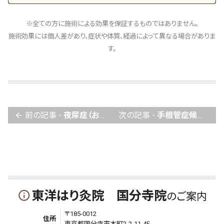
※全ての方に施術による効果を保証するものではありません。
施術効果には個人差があり、症状や体質、経過によって異なる場合がありま
す。
前の記事 -
夜尿症（おねしょ）について
次の記事 -
手根管症候群の鍼灸施術について
arrow_back
東洋はり灸院 国分寺院
info_outline
のご案内
〒185-0012
住所
東京都国分寺市本町2-2-11-4F