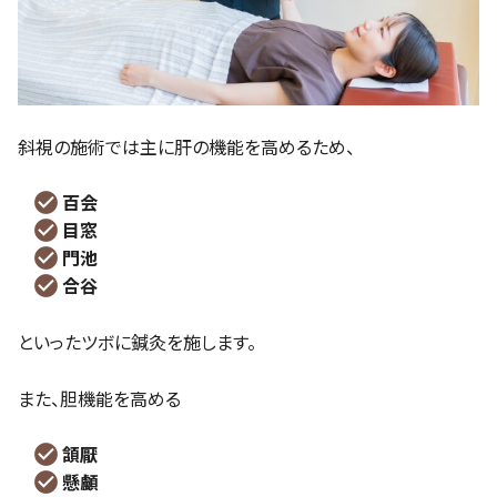
斜視の施術では主に肝の機能を高めるため、
百会
目窓
門池
合谷
といったツボに鍼灸を施します。
また、胆機能を高める
頷厭
懸顱