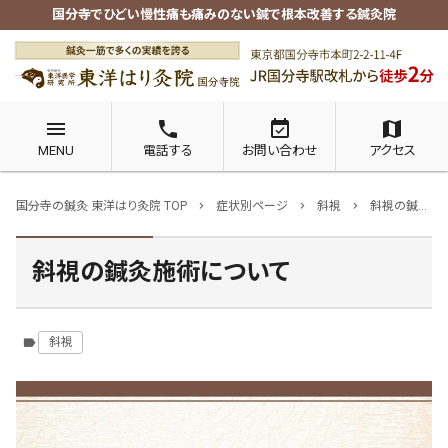
国分寺でひどい慢性痛も痛みのない鍼で根本改善する鍼灸院
menu
phone
event_available
map
MENU
電話する
お問い合わせ
アクセス
国分寺の鍼灸 東洋はり灸院 TOP
症状別ページ
斜視
斜視の鍼灸施術について
chevron_right
chevron_right
chevron_right
斜視の鍼灸施術について
斜視
label