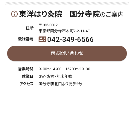
東洋はり灸院 国分寺院
info_outline
のご案内
〒185-0012
住所
東京都国分寺市本町2-2-11-4F
042-349-6566
contact_phone
電話番号
お問い合わせ
event_available
営業時間
9：00～14：00 15：00～19：30
休業日
GW・お盆・年末年始
アクセス
国分寺駅北口より徒步2分