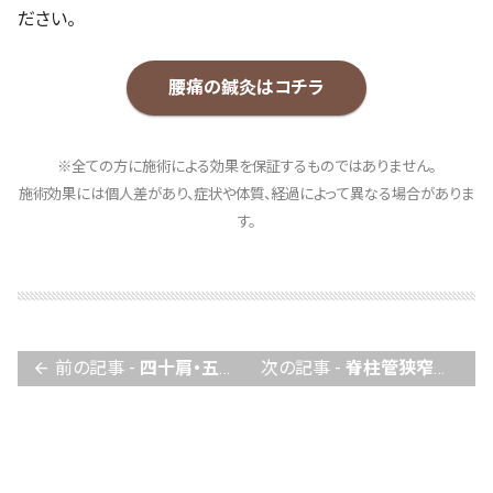
ださい。
腰痛の鍼灸はコチラ
※全ての方に施術による効果を保証するものではありません。
施術効果には個人差があり、症状や体質、経過によって異なる場合がありま
す。
前の記事 -
四十肩・五十肩について
次の記事 -
脊柱管狭窄症の鍼灸について
arrow_back