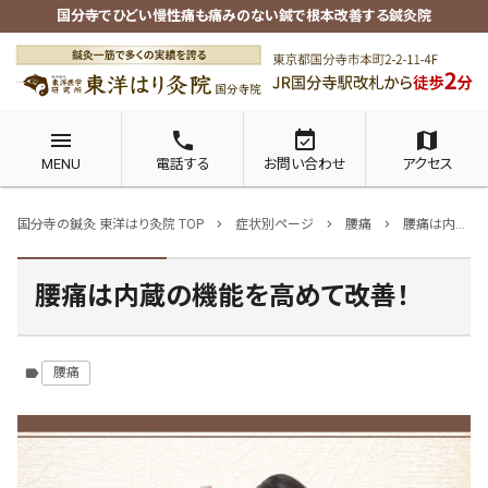
国分寺でひどい慢性痛も痛みのない鍼で根本改善する鍼灸院
menu
phone
event_available
map
MENU
電話する
お問い合わせ
アクセス
国分寺の鍼灸 東洋はり灸院 TOP
症状別ページ
腰痛
腰痛は内蔵の機能を高めて改善！
chevron_right
chevron_right
chevron_right
腰痛は内蔵の機能を高めて改善！
腰痛
label