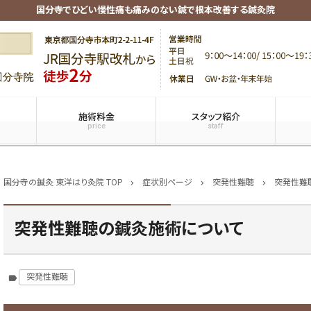
国分寺でひどい慢性痛も痛みのない鍼で根本改善する鍼灸院
施術料金
スタッフ紹介
price
staff
国分寺の鍼灸 東洋はり灸院 TOP
症状別ページ
突発性難聴
突発性難
chevron_right
chevron_right
chevron_right
突発性難聴の鍼灸施術について
突発性難聴
label