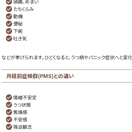
頭痛、めまい
たちくらみ
動機
便秘
下痢
吐き気
などが挙げられます。ひどくなると、うつ病やパニック症状へと変化
月経前症候群(PMS)との違い
情緒不安定
うつ状態
焦燥感
不安感
強迫観念