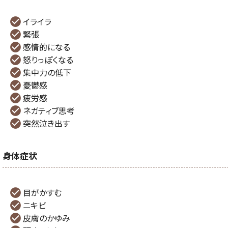
イライラ
緊張
感情的になる
怒りっぽくなる
集中力の低下
憂鬱感
疲労感
ネガティブ思考
突然泣き出す
身体症状
目がかすむ
ニキビ
皮膚のかゆみ