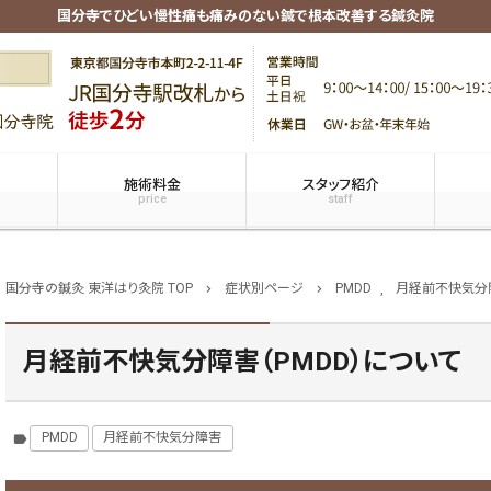
国分寺でひどい慢性痛も痛みのない鍼で根本改善する鍼灸院
施術料金
スタッフ紹介
price
staff
国分寺の鍼灸 東洋はり灸院 TOP
症状別ページ
PMDD
,
月経前不快気分
chevron_right
chevron_right
月経前不快気分障害（PMDD）について
PMDD
月経前不快気分障害
label