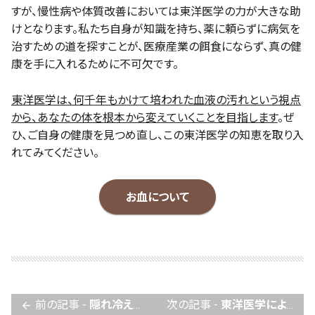
すが、慢性病や体質改善においては東洋医学の力が大きな助
けとなります。私たち自身が知識を持ち、薬に頼らずに病気を
治すための道を探すことが、医療産業の餌食にならず、真の健
康を手に入れるために不可欠です。
東洋医学は、何千年もかけて培われた血液の汚れという視点
から、あなたの体を根本から変えていくことを目指します
。ぜ
ひ、ご自身の健康を見つめ直し、この東洋医学の知恵を取り入
れてみてください。
お血について
前の記事 -
隠れ冷え性を放っておくと？鍼灸×自宅でできるセルフケア
次の記事 -
東洋医学による食養学の基本と実践法
arrow_back