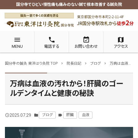
国分寺でひどい慢性痛も痛みのない鍼で根本改善する鍼灸院
menu
phone
event_available
map
MENU
電話する
お問い合わせ
アクセス
国分寺の鍼灸 東洋はり灸院 TOP
院長日記
ブログ
万病は血液の汚れから！肝臓のゴールデンタイムと健康の秘訣
chevron_right
chevron_right
chevron_right
万病は血液の汚れから！肝臓のゴー
ルデンタイムと健康の秘訣
2025.07.29
ブログ
肝臓
血液
query_builder
folder
label