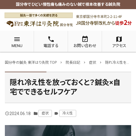
国分寺でひどい慢性痛も痛みのない鍼で根本改善する鍼灸院
menu
phone
event_available
map
MENU
電話する
お問い合わせ
アクセス
国分寺の鍼灸 東洋はり灸院 TOP
院長日記
症状
隠れ冷え性を放っておくと？鍼灸×自宅でできるセルフケア
chevron_right
chevron_right
chevron_right
隠れ冷え性を放っておくと？鍼灸×自
宅でできるセルフケア
2024.06.18
症状
冷え性
query_builder
folder
label