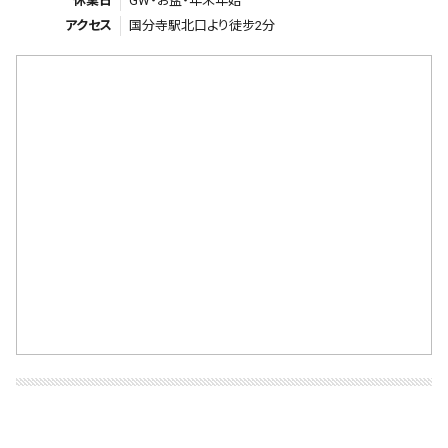
休業日
GW・お盆・年末年始
アクセス
国分寺駅北口より徒步2分