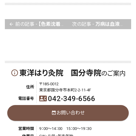
前の記事 -
【色素沈着の原因】東洋医学によるシミの改善方法とは？
次の記事 -
万病は血液の汚れから！肝臓のゴールデンタイムと健康の秘訣
arrow_back
東洋はり灸院 国分寺院
info_outline
のご案内
〒185-0012
住所
東京都国分寺市本町2-2-11-4F
042-349-6566
contact_phone
電話番号
お問い合わせ
event_available
営業時間
9：00～14：00 15：00～19：30