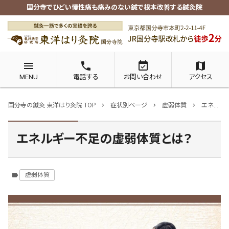
国分寺でひどい慢性痛も痛みのない鍼で根本改善する鍼灸院
menu
phone
event_available
map
MENU
電話する
お問い合わせ
アクセス
国分寺の鍼灸 東洋はり灸院 TOP
症状別ページ
虚弱体質
エネルギー不足の虚弱体質とは？
chevron_right
chevron_right
chevron_right
エネルギー不足の虚弱体質とは？
虚弱体質
label