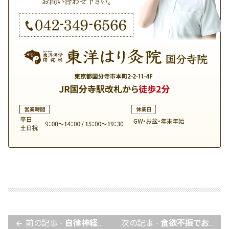
前の記事 -
自律神経失調症でお悩みの方へ
次の記事 -
食欲不振でお悩みの方へ
arrow_back