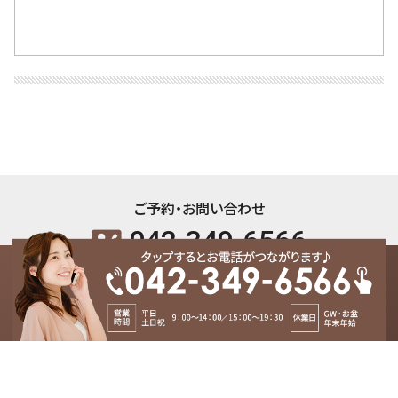
ご予約・お問い合わせ
042-349-6566
contact_phone
お問い合わせ
event_available
東洋はり灸院 国分寺院 / 〒185-0012 東京都国分寺市本町2-2-11-4F / 国分
arrow_upward
寺駅北口より徒步2分 /
042-349-6566
contact_phone