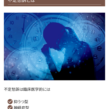
不定愁訴とは
不定愁訴は臨床医学的には
抑うつ型
神経症型