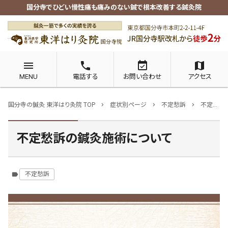
国分寺でひどい慢性痛も痛みのない鍼で根本改善する鍼灸院
menu
phone
event_available
map
MENU
電話する
お問い合わせ
アクセス
国分寺の鍼灸 東洋はり灸院 TOP
症状別ページ
不定愁訴
不定愁訴の鍼灸施術について
chevron_right
chevron_right
chevron_right
不定愁訴の鍼灸施術について
不定愁訴
label