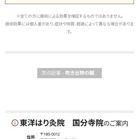
※全ての方に施術による効果を保証するものではありません。
施術効果には個人差があり、症状や体質、経過によって異なる場合がありま
す。
次の記事 -
吹き出物の鍼灸施術について
東洋はり灸院 国分寺院
info_outline
のご案内
〒185-0012
住所