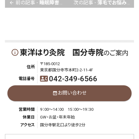
前の記事 -
睡眠障害をスッキリ解消したい方へ
次の記事 -
薄毛でお悩みの方へ
arrow_back
東洋はり灸院 国分寺院
info_outline
のご案内
〒185-0012
住所
東京都国分寺市本町2-2-11-4F
042-349-6566
contact_phone
電話番号
お問い合わせ
event_available
営業時間
9：00～14：00 15：00～19：30
休業日
GW・お盆・年末年始
アクセス
国分寺駅北口より徒步2分