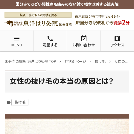
国分寺でひどい慢性痛も痛みのない鍼で根本改善する鍼灸院
menu
phone
event_available
map
MENU
電話する
お問い合わせ
アクセス
国分寺の鍼灸 東洋はり灸院 TOP
症状別ページ
抜け毛
女性の抜け毛の本当の原因とは？
chevron_right
chevron_right
chevron_right
女性の抜け毛の本当の原因とは？
抜け毛
label