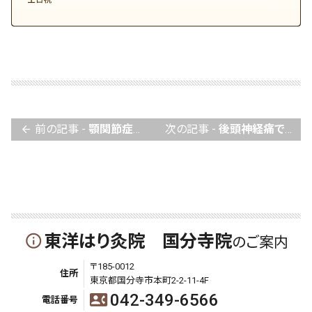
前の記事 -
顎関節症でお困りの方へ
次の記事 -
後頭神経痛でお困りの方へ
arrow_back
東洋はり灸院 国分寺院
info_outline
のご案内
〒185-0012
住所
東京都国分寺市本町2-2-11-4F
042-349-6566
contact_phone
電話番号