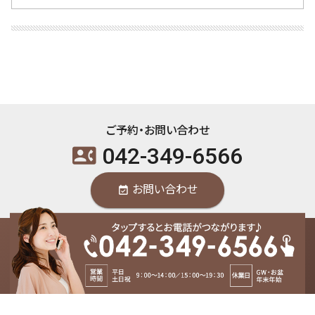
ご予約・お問い合わせ
042-349-6566
contact_phone
お問い合わせ
event_available
東洋はり灸院 国分寺院 / 〒185-0012 東京都国分寺市本町2-2-11-4F / 国分
寺駅北口より徒步2分 /
042-349-6566
contact_phone
2018-2026
国分寺の鍼灸 東洋はり灸院
copyright