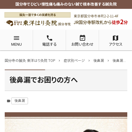
国分寺でひどい慢性痛も痛みのない鍼で根本改善する鍼灸院
menu
phone
event_available
map
MENU
電話する
お問い合わせ
アクセス
国分寺の鍼灸 東洋はり灸院 TOP
症状別ページ
後鼻漏
後鼻漏でお困りの方へ
chevron_right
chevron_right
chevron_right
後鼻漏でお困りの方へ
後鼻漏
label