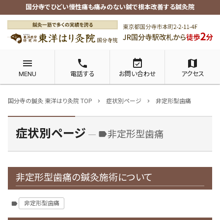
国分寺でひどい慢性痛も痛みのない鍼で根本改善する鍼灸院
menu
phone
event_available
map
MENU
電話する
お問い合わせ
アクセス
国分寺の鍼灸 東洋はり灸院 TOP
症状別ページ
非定形型歯痛
chevron_right
chevron_right
症状別ページ
非定形型歯痛
label
非定形型歯痛の鍼灸施術について
非定形型歯痛
label