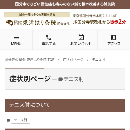
国分寺でひどい慢性痛も痛みのない鍼で根本改善する鍼灸院
menu
phone
event_available
map
MENU
電話する
お問い合わせ
アクセス
国分寺の鍼灸 東洋はり灸院 TOP
症状別ページ
テニス肘
chevron_right
chevron_right
症状別ページ
テニス肘
label
テニス肘について
テニス肘
label